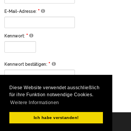
E-Mail-Adresse:
Kennwort:
Kennwort bestätigen:
Diese Website verwendet ausschließlich
für ihre Funktion notwendige Cookies.
registrieren
abbrechen
Weitere Informationen
Ich habe verstanden!
Copyright Sportkreis Göppingen e,V. 2026
|
Datenschutzerklärung
|
Nutzungsbedingungen